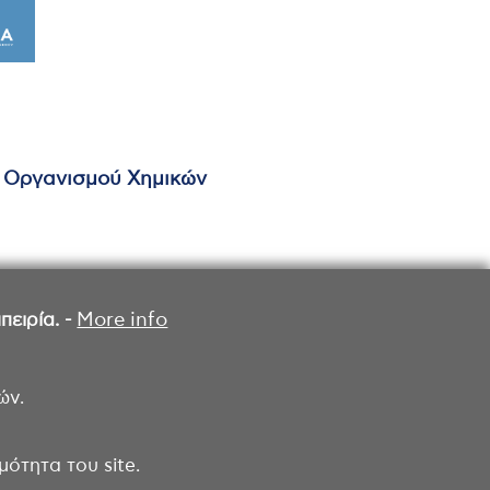
ύ Οργανισμού Χημικών
ειρία. -
More info
ών.
ότητα του site.