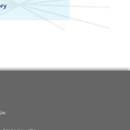
ory
ών.