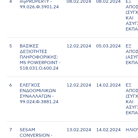
4
myPROPERTY -
08.02.2024
08.02.2024
ΕΞ
99.026.Φ.3901.24
ΑΠΟΣ
(ΣΥΓ
ΚΑΙ
ΑΣΥ
ΕΚΠΑ
5
ΒΑΣΙΚΕΣ
12.02.2024
05.03.2024
ΕΞ
ΔΕΞΙΟΤΗΤΕΣ
ΑΠΟΣ
ΠΛΗΡΟΦΟΡΙΚΗΣ:
(ΑΣΥ
MS POWERPOINT -
ΕΚΠΑ
518.031.Ο.600.24
6
ΕΛΕΓΧΟΣ
12.02.2024
14.02.2024
ΕΞ
ΕΝΔΟΟΜΙΛΙΚΩΝ
ΑΠΟΣ
ΣΥΝΑΛΛΑΓΩΝ -
(ΣΥΓ
99.024.Φ.3881.24
ΚΑΙ
ΑΣΥ
ΕΚΠΑ
7
SESAM
13.02.2024
14.02.2024
ΗΛΙΟ
CONVERSION -