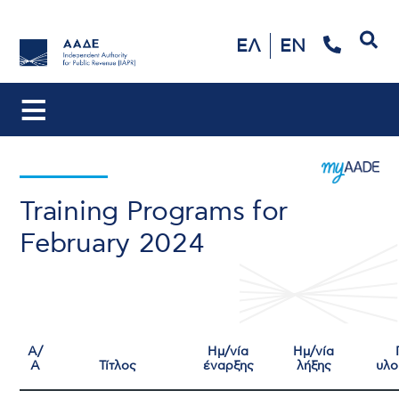
Search
ΕΛ
EN
Training Programs for
February 2024
Α/
Ημ/νία
Ημ/νία
Α
Τίτλος
έναρξης
λήξης
υλο