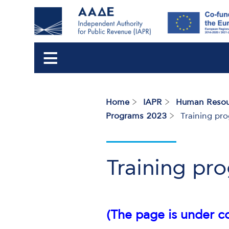
Home
IAPR
Human Resou
Breadcrumb
Programs 2023
Training pr
Training pr
(The page is under c