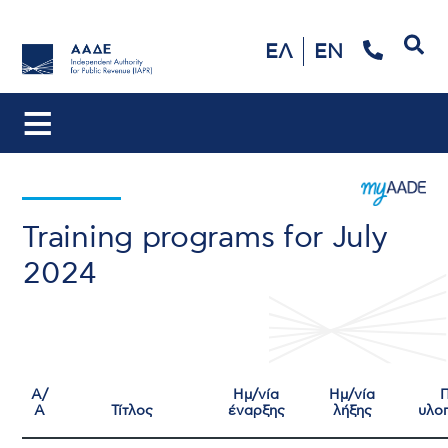
Search
ΕΛ
EN
Training programs for July
2024
Α/
Ημ/νία
Ημ/νία
Α
Τίτλος
έναρξης
λήξης
υλο