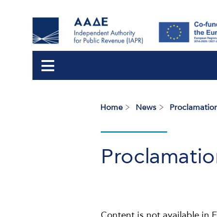
Home
News
Proclamation
Breadcrumb
Proclamatio
Content is not available in E