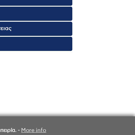
τειας
ειρία. -
More info