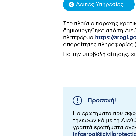
Λοιπές Υπηρεσίες
Στο πλαίσιο παροχής κρατι
δημιουργήθηκε από τη Διε
πλατφόρμα
https://arogi.go
απαραίτητες πληροφορίες (
Για την υποβολή αίτησης, ε
Για ερωτήματα που αφο
τηλεφωνικά με τη Διεύ
γραπτά ερωτήματα αναφ
infoarogi@civilprotecti