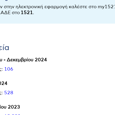
ύν στην ηλεκτρονική εφαρμογή καλέστε στο my15
ΑΑΔΕ στο
1521
.
εία
υ - Δεκεμβρίου 2024
ς:
106
024
ς:
528
ίου 2023