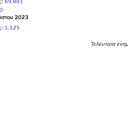
ς:
69.881
0
ύστου 2023
ς:
1.125
Τελευταία ενη