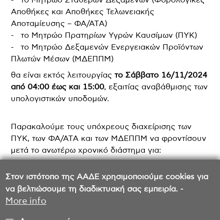
Αποθήκες και Αποθήκες Τελωνειακής
Αποταμίευσης – ΦΑ/ΑΤΑ)
- το Μητρώο Πρατηρίων Υγρών Καυσίμων (ΠΥΚ)
- το Μητρώο Δεξαμενών Ενεργειακών Προϊόντων
Πλωτών Μέσων (ΜΔΕΠΠΜ)
θα είναι εκτός λειτουργίας
το Σάββατο 16/11/2024
από 04:00 έως και 15:00
, εξαιτίας αναβάθμισης των
υπολογιστικών υποδομών.
Παρακαλούμε τους υπόχρεους διαχείρισης των
ΠΥΚ, των ΦΑ/ΑΤΑ και των ΜΔΕΠΠΜ να φροντίσουν
μετά το ανωτέρω χρονικό διάστημα για:
- την υποβολή δηλώσεων στο ΠΥΔΣΕΕΚ
Στον ιστότοπο της ΑΑΔΕ χρησιμοποιούμε cookies για
- την υποβολή μεταβολών στις εφαρμογές των
να βελτιώσουμε τη διαδικτυακή σας εμπειρία. -
αντίστοιχων μητρώων
More info