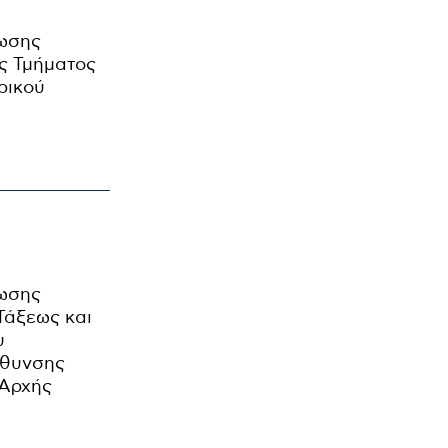
ρωσης
ς Τμήματος
ρικού
ρωσης
Τάξεως και
υ
ύθυνσης
 Αρχής