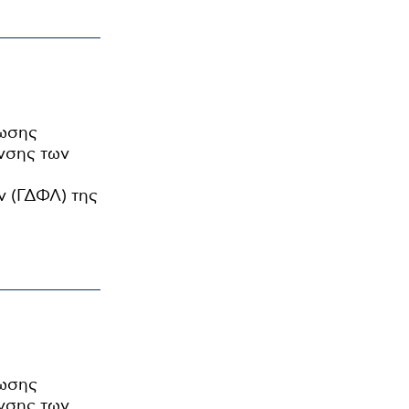
ρωσης
νσης των
ν (ΓΔΦΛ) της
ρωσης
νσης των