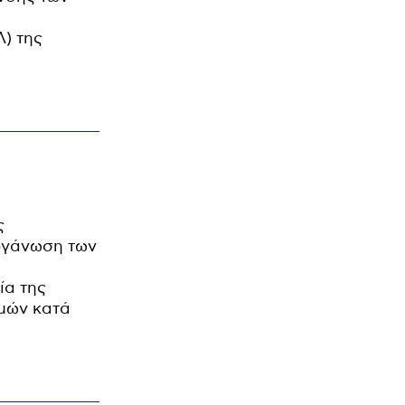
) της
ς
ργάνωση των
ία της
μών κατά