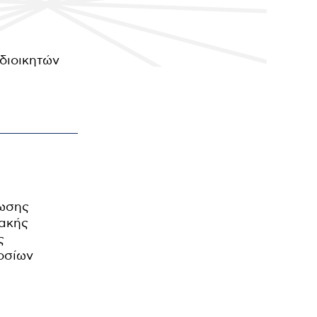
διοικητών
ρωσης
ιακής
ς
οσίων