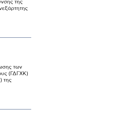
υνσης της
Ανεξάρτητης
ωσης των
ους (ΓΔΓΧΚ)
) της