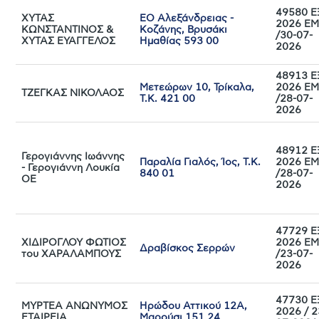
49580 Ε
ΧΥΤΑΣ
ΕΟ Αλεξάνδρειας -
2026 Ε
ΚΩΝΣΤΑΝΤΙΝΟΣ &
Κοζάνης, Βρυσάκι
/30-07-
ΧΥΤΑΣ ΕΥΑΓΓΕΛΟΣ
Ημαθίας 593 00
2026
48913 Ε
Μετεώρων 10, Τρίκαλα,
2026 Ε
ΤΖΕΓΚΑΣ ΝΙΚΟΛΑΟΣ
Τ.Κ. 421 00
/28-07-
2026
48912 Ε
Γερογιάννης Ιωάννης
Παραλία Γιαλός, Ίος, Τ.Κ.
2026 Ε
- Γερογιάννη Λουκία
840 01
/28-07-
ΟΕ
2026
47729 Ε
ΧΙΔΙΡΟΓΛΟΥ ΦΩΤΙΟΣ
2026 Ε
Δραβίσκος Σερρών
του ΧΑΡΑΛΑΜΠΟΥΣ
/23-07-
2026
47730 Ε
ΜΥΡΤΕΑ ΑΝΩΝΥΜΟΣ
Ηρώδου Αττικού 12A,
2026 / 2
ΕΤΑΙΡΕΙΑ
Μαρούσι 151 24