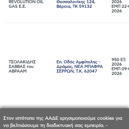
REVOLUTION OIL
Θεσσαλονίκης 124,
2026
GAS Ε.Ε.
Βέροια, ΤΚ 59132
ΕΜΠ 22-
2026
950 ΕΞ
ΤΣΟΛΑΚΙΔΗΣ
Επ. Οδός Αμφίπολης -
2026
ΣΑΒΒΑΣ του
Δράμας, ΝΕΑ ΜΠΑΦΡΑ
ΕΜΠ 09-
ΑΒΡΑΑΜ
ΣΕΡΡΩΝ, Τ.Κ. 62047
2026
Αγίου Ιωάννου 1 &
414380 
Στον ιστότοπο της ΑΑΔΕ χρησιμοποιούμε cookies για
LITRO Μ. ΙΚΕ
Πίνδου 2 Ν. Φιλεδέλφεια
2025 Ε
να βελτιώσουμε τη διαδικτυακή σας εμπειρία. -
Τ.Κ.
04-12-2