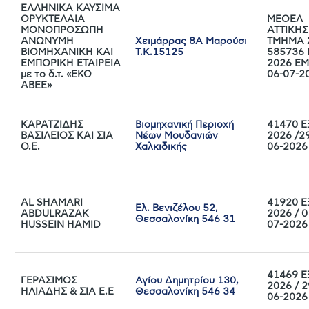
ΕΛΛΗΝΙΚΑ ΚΑΥΣΙΜΑ
ΟΡΥΚΤΕΛΑΙΑ
ΜΕΟΕΛ
ΜΟΝΟΠΡΟΣΩΠΗ
ΑΤΤΙΚΗΣ
ΑΝΩΝΥΜΗ
Χειμάρρας 8Α Μαρούσι
ΤΜΗΜΑ 
ΒΙΟΜΗΧΑΝΙΚΗ ΚΑΙ
Τ.Κ.15125
585736 
ΕΜΠΟΡΙΚΗ ΕΤΑΙΡΕΙΑ
2026 ΕΜ
με το δ.τ. «ΕΚΟ
06-07-2
ΑΒΕΕ»
ΚΑΡΑΤΖΙΔΗΣ
Βιομηχανική Περιοχή
41470 Ε
ΒΑΣΙΛΕΙΟΣ ΚΑΙ ΣΙΑ
Νέων Μουδανιών
2026 /2
Ο.Ε.
Χαλκιδικής
06-2026
AL SHAMARI
41920 Ε
Ελ. Βενιζέλου 52,
ABDULRAZAK
2026 / 0
Θεσσαλονίκη 546 31
HUSSEIN HAMID
07-2026
41469 Ε
ΓΕΡΑΣΙΜΟΣ
Αγίου Δημητρίου 130,
2026 / 2
ΗΛΙΑΔΗΣ & ΣΙΑ Ε.Ε
Θεσσαλονίκη 546 34
06-2026