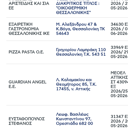
ΑΡΙΣΤΕΙΔΗΣ ΚΑΙ ΣΙΑ
ΔΙΑΚΡΙΤΙΚΟΣ ΤΙΤΛΟΣ :
2026 / 2
ΕΕ
"ΟΙΚΟΘΕΡΜΙΚΗ
05-2026
ΘΕΣΣΑΛΟΝΙΚΗΣ"
ΕΞΑΙΡΕΤΙΚΗ
Μ. Αλεξάνδρου 47 &
34630 Ε
ΓΑΣΤΡΟΝΟΜΙΑ
Κ.Βόγα, Θεσσαλονίκη ΤΚ
2026 / 0
ΘΕΣΣΑΛΟΝΙΚΗΣ ΙΚΕ
54643
06-2026
33969 Ε
Γρηγορίου Λαμπράκη 110
PIZZA PASTA Ο.Ε.
2026/ 2
Θεσσαλονίκη Τ.Κ. 543 51
05-2026
ΜΕΟΕΛ
ΑΤΤΙΚΗΣ
Λ. Καλαμακίου και
GUARDIAN ANGEL
ΣΤ 4309
Θεομήτορος 85, Τ.Κ.
E.E.
ΕΞ
17455, ν. Αττικής
2026/25
05-2026
Λεωφ. Βασιλέως
31347 Ε
ΕΥΣΤΑΘΟΠΟΥΛΟΣ
Κωνσταντίνου 97,
2026 / 2
ΣΤΕΦΑΝΟΣ
Ορεστιάδα 682 00
05-2026