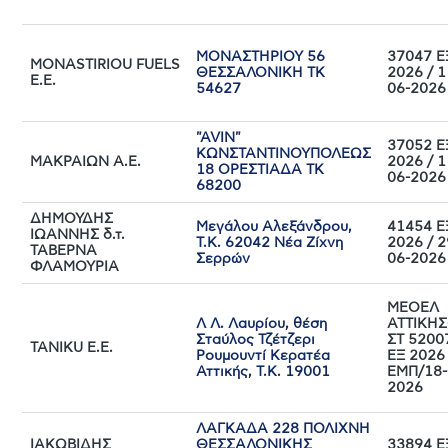
ΜΟΝΑΣΤΗΡΙΟΥ 56
37047 Ε
MONASTIRIOU FUELS
ΘΕΣΣΑΛΟΝΙΚΗ TK
2026 / 1
Ε.Ε.
54627
06-2026
"AVIN"
37052 Ε
ΚΩΝΣΤΑΝΤΙΝΟΥΠΟΛΕΩΣ
ΜΑΚΡΑΙΩΝ Α.Ε.
2026 / 1
18 ΟΡΕΣΤΙΑΔΑ TK
06-2026
68200
ΔΗΜΟΥΔΗΣ
Μεγάλου Αλεξάνδρου,
41454 Ε
ΙΩΑΝΝΗΣ δ.τ.
Τ.Κ. 62042 Νέα Ζίχνη
2026 / 2
ΤΑΒΕΡΝΑ
Σερρών
06-2026
ΦΛΑΜΟΥΡΙΑ
ΜΕΟΕΛ
Λ Λ. Λαυρίου, θέση
ΑΤΤΙΚΗΣ
Σταύλος Τζέτζερι
ΣΤ 5200
TANIKU E.E.
Ρουμουντί Κερατέα
ΕΞ 2026
Αττικής, Τ.Κ. 19001
ΕΜΠ/18-
2026
ΛΑΓΚΑΔΑ 228 ΠΟΛΙΧΝΗ
ΙΑΚΩΒΙΔΗΣ
ΘΕΣΣΑΛΟΝΙΚΗΣ
33894 Ε