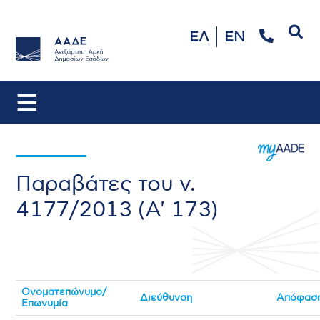
Αναζήτηση
ΕΛ
EN
Παραβάτες του ν.
4177/2013 (Α' 173)
Ονοματεπώνυμο/
Διεύθυνση
Απόφασ
Επωνυμία