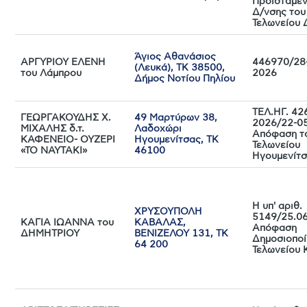
Προϊσταμέν
Δ/νσης του
Τελωνείου
Άγιος Αθανάσιος
ΑΡΓΥΡΙΟΥ ΕΛΕΝΗ
446970/28
(Λευκά), ΤΚ 38500,
του Λάμπρου
2026
Δήμος Νοτίου Πηλίου
ΤΕΛ.ΗΓ. 42
ΓΕΩΡΓΑΚΟΥΔΗΣ Χ.
49 Μαρτύρων 38,
2026/22-0
ΜΙΧΑΛΗΣ δ.τ.
Λαδοχώρι
Απόφαση τ
ΚΑΦΕΝΕΙΟ- ΟΥΖΕΡΙ
Ηγουμενίτσας, ΤΚ
Τελωνείου
«ΤΟ ΝΑΥΤΑΚΙ»
46100
Ηγουμενίτ
Η υπ' αριθ.
ΧΡΥΣΟΥΠΟΛΗ
5149/25.0
ΚΑΓΙΑ ΙΩΑΝΝΑ του
ΚΑΒΑΛΑΣ,
Απόφαση
ΔΗΜΗΤΡΙΟΥ
ΒΕΝΙΖΕΛΟΥ 131, ΤΚ
Δημοσιοποί
64 200
Τελωνείου