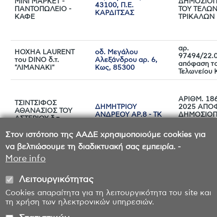
ΜΙΝΙ ΜΑΡΚΕΤ -
ΔΗΜΟΣΙΟΠ
43100, Π.Ε.
ΠΑΝΤΟΠΩΛΕΙΟ -
ΤΟΥ ΤΕΛΩΝ
ΚΑΡΔΙΤΣΑΣ
ΚΑΦΕ
ΤΡΙΚΑΛΩΝ
αρ.
HOXHA LAURENT
οδ. Μεγάλου
97494/22.
του DINO δ.τ.
Αλεξάνδρου αρ. 6,
απόφαση τ
"ΛΙΜΑΝΑΚΙ"
Κως, 85300
Τελωνείου 
ΑΡΙΘΜ. 186
ΤΣΙΝΤΣΙΦΟΣ
ΔΗΜΗΤΡΙΟΥ
2025 ΑΠΟ
ΑΘΑΝΑΣΙΟΣ ΤΟΥ
ΑΝΔΡΕΟΥ ΑΡ.8 - ΤΚ
ΔΗΜΟΣΙΟΠ
ΑΣΤΕΡΙΟΥ δ.τ.
62123 - ΣΕΡΡΕΣ
ΤΕΛΩΝΕΙΟ
"ΥΠΕΡΒΑΣΗ"
ΣΕΡΡΩΝ
Στον ιστότοπο της ΑΑΔΕ χρησιμοποιούμε cookies για
να βελτιώσουμε τη διαδικτυακή σας εμπειρία. -
More info
Λειτουργικότητας
Cookies απαραίτητα για τη λειτουργικότητα του site και
τη χρήση των ηλεκτρονικών υπηρεσιών.