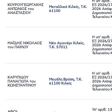
Η υπ' αριθ
ΚΟΥΡΟΥΓΕΩΡΓΑΚΗΣ
ΕΞ 2026/17
Μεταλλικό Κιλκίς, Τ.Κ.
ΑΝΤΩΝΙΟΣ του
2026 Απόφ
61100
ΑΝΑΣΤΑΣΙΟΥ
Δημοσιοποί
Τελωνείου 
Η υπ' αριθ
ΕΞ 2026/27
ΜΑΪΔΗΣ ΝΙΚΟΛΑΟΣ
Νέο Αγιονέρι Κιλκίς,
2026 Απόφ
του ΠΑΥΛΟΥ
Τ.Κ. 57011
Δημοσιοποί
Τελωνείου 
Η υπ' αριθ
ΚΑΡΥΠΙΔΟΥ
ΕΞ 2026/13
Μεγάλη Βρύση, Τ.Κ.
ΠΑΝΑΓΙΩΤΑ του
2026 Απόφ
61100 Κιλκίς
ΚΩΝΣΤΑΝΤΙΝΟΥ
Δημοσιοποί
Τελωνείου 
Υπ' αριθ. 
ΑΦΟΙ