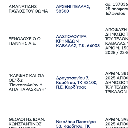
αρ. 137836
ΑΜΑΝΑΤΙΔΗΣ
ΑΡΣΕΝΙ ΠΕΛΛΑΣ,
25 απόφασ
ΠΑΥΛΟΣ ΤΟΥ ΘΩΜΑ
58500
Τελωνείου
ΑΠΟΦΑΣΗ
ΔΗΜΟΣΙΟΠ
ΛΑΣΠΟΛΟΥΤΡΑ
ΞΕΝΟΔΟΧΕΙΟ Ο
ΤΟΥ ΤΕΛΩΝ
ΚΡΗΝΙΔΩΝ
ΓΙΑΝΝΗΣ Α.Ε.
ΚΑΒΑΛΑΣ Υ
ΚΑΒΑΛΑΣ, Τ.Κ. 64003
ΑΡΙΘΜ. 15
2025 / 22-
ΑΡΙΘΜ. 381
"ΚΑΡΦΗΣ ΚΑΙ ΣΙΑ
Δραγατσανίου 7,
2025 ΑΠΟ
ΟΕ" δ.τ.
Καρδίτσα, ΤΚ 43100,
ΔΗΜΟΣΙΟΠ
"Παντοπωλείον Η
Π.Ε. Καρδίτσας
ΤΟΥ ΤΕΛΩΝ
ΑΓΙΑ ΠΑΡΑΣΚΕΥΗ"
ΤΡΙΚΑΛΩΝ
ΘΕΟΛΟΓΗΣ ΙΩΑΝ.
ΑΡΙΘΜ. 398
Νικολάου Πλαστήρα
ΚΩΝΣΤΑΝΤΙΝΟΣ,
2025 ΑΠΟ
53, Καρδίτσα, ΤΚ