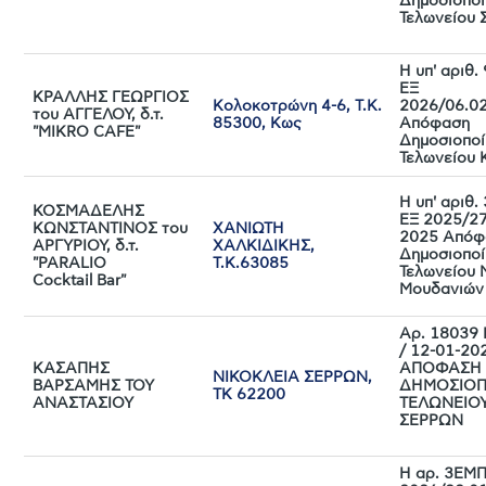
Δημοσιοποί
Τελωνείου 
Η υπ' αριθ.
ΕΞ
ΚΡΑΛΛΗΣ ΓΕΩΡΓΙΟΣ
Κολοκοτρώνη 4-6, Τ.Κ.
2026/06.0
του ΑΓΓΕΛΟΥ, δ.τ.
85300, Κως
Απόφαση
"MIKRO CAFE"
Δημοσιοποί
Τελωνείου 
Η υπ' αριθ
ΚΟΣΜΑΔΕΛΗΣ
ΕΞ 2025/27
ΚΩΝΣΤΑΝΤΙΝΟΣ του
ΧΑΝΙΩΤΗ
2025 Απόφ
ΑΡΓΥΡΙΟΥ, δ.τ.
ΧΑΛΚΙΔΙΚΗΣ,
Δημοσιοποί
"PARALIO
Τ.Κ.63085
Τελωνείου
Cocktail Bar"
Μουδανιών
Αρ. 18039 
/ 12-01-20
ΚΑΣΑΠΗΣ
ΑΠΟΦΑΣΗ
ΝΙΚΟΚΛΕΙΑ ΣΕΡΡΩΝ,
ΒΑΡΣΑΜΗΣ ΤΟΥ
ΔΗΜΟΣΙΟΠ
ΤΚ 62200
ΑΝΑΣΤΑΣΙΟΥ
ΤΕΛΩΝΕΙΟ
ΣΕΡΡΩΝ
Η αρ. 3ΕΜΠ