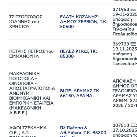
371953 ΕΞ 
19-11-202
ΤΣΙΤΣΟΠΟΥΛΟΣ
ΕΛΑΤΗ ΚΟΖΑΝΗΣ-
απόφαση
ΙΩΑΝΝΗΣ του
ΔΗΜΟΣ ΣΕΡΒΙΩΝ, Τ.Κ.
δημοσιοποί
ΧΡΗΣΤΟΥ
50500
Τελωνείου
Πτολεμαΐδ
369733 ΕΞ 
19.11.202
ΠΕΤΡΗΣ ΠΕΤΡΟΣ του
ΠΕΛΕΖΙΚΙ ΚΩ, ΤΚ:
απόφαση
ΕΜΜΑΝΟΥΗΛ
85300
δημοσιοποί
Τελωνείου 
ΜΑΚΕΔΟΝΙΚΗ
ΠΟΤΟΠΟΙΙΑ -
ΑΠΟΦΑΣΗ
ΟΙΝΟΠΟΙΙΑ -
ΔΗΜΟΣΙΟΠ
ΑΠΟΣΤΑΓΜΑΤΟΠΟΙΙΑ
ΒΙ.ΠΕ. ΔΡΑΜΑΣ ΤΚ
ΤΕΛΩΝΕΙΟ
ΑΝΩΝΥΜΗ
66150, ΔΡΑΜΑ
ΔΡΑΜΑΣ ΥΠ
ΒΙΟΜΗΧΑΝΙΚΗ ΚΑΙ
ΑΡΙΘΜ. 37
ΕΜΠΟΡΙΚΗ ΕΤΑΙΡΕΙΑ
2025 / 20-
(ΜΑΚΕΔΟΝΙΚΗ
Α.Β.Ε.Ε.)
307513 ΕΞ
ΑΦΟΙ ΤΣΕΚΛΗΜΑ
Πλ.Πλέσσα &
27.10.202
Ο.Ε. , Δ.Τ.
Αθ.Διάκου Τ.Κ. 85300
απόφαση τ