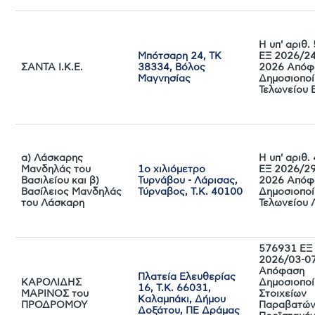
Η υπ' αριθ
Μπότσαρη 24, ΤΚ
ΕΞ 2026/24
ΣΑΝΤΑ I.K.E.
38334, Βόλος
2026 Απόφ
Μαγνησίας
Δημοσιοποί
Τελωνείου 
α) Λάσκαρης
Η υπ' αριθ
Μανδηλάς του
1ο χιλιόμετρο
ΕΞ 2026/29
Βασιλείου και β)
Τυρνάβου - Λάρισας,
2026 Απόφ
Βασίλειος Μανδηλάς
Τύρναβος, Τ.Κ. 40100
Δημοσιοποί
του Λάσκαρη
Τελωνείου 
576931 ΕΞ
2026/03-0
Απόφαση
Πλατεία Ελευθερίας
ΚΑΡΟΛΙΔΗΣ
Δημοσιοπο
16, Τ.Κ. 66031,
ΜΑΡΙΝΟΣ του
Στοιχείων
Καλαμπάκι, Δήμου
ΠΡΟΔΡΟΜΟΥ
Παραβατών
Δοξάτου, ΠΕ Δράμας