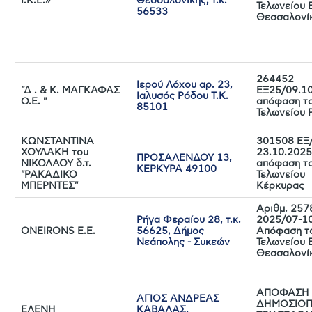
Ι.Κ.Ε.»
Θεσσαλονίκης, τ.κ.
Τελωνείου 
56533
Θεσσαλονί
264452
Ιερού Λόχου αρ. 23,
"Δ . & Κ. ΜΑΓΚΑΦΑΣ
ΕΞ25/09.1
Ιαλυσός Ρόδου Τ.Κ.
Ο.Ε. "
απόφαση τ
85101
Τελωνείου 
ΚΩΝΣΤΑΝΤΙΝΑ
301508 ΕΞ
ΧΟΥΛΑΚΗ του
23.10.202
ΠΡΟΣΑΛΕΝΔΟΥ 13,
ΝΙΚΟΛΑΟΥ δ.τ.
απόφαση τ
ΚΕΡΚΥΡΑ 49100
"ΡΑΚΑΔΙΚΟ
Τελωνείου
ΜΠΕΡΝΤΕΣ"
Κέρκυρας
Αριθμ. 257
Ρήγα Φεραίου 28, τ.κ.
2025/07-1
ONΕΙRONS E.E.
56625, Δήμος
Απόφαση τ
Νεάπολης - Συκεών
Τελωνείου 
Θεσσαλονί
ΑΠΟΦΑΣΗ
ΑΓΙΟΣ ΑΝΔΡΕΑΣ
ΔΗΜΟΣΙΟΠ
ΕΛΕΝΗ
ΚΑΒΑΛΑΣ,