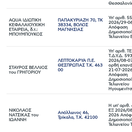
Θεσσαλονί
Υπ' αριθ. 
AQUA IΔΙΩΤΙΚΗ
ΠΑΠΑΚΥΡΙΑΖΗ 70, ΤΚ
2026/29-0
ΚΕΦΑΛΑΙΟΥΧΙΚΗ
38334, ΒΟΛΟΣ
Απόφαση
ΕΤΑΙΡΕΙΑ, δ.τ.:
ΜΑΓΝΗΣΙΑΣ
Δημοσιοποί
ΜΠΟΥΜΠΟΥΚΟΣ
Τελωνείου 
Υπ' αριθ. Τ
Τ.Δ.Υ.Δ. 59
ΛΕΠΤΟΚΑΡΥΑ Π.Ε.
2026/08-0
ΘΕΣΠΡΩΤΙΑΣ Τ.Κ. 463
ορθή επαν
ΣΤΑΥΡΟΣ ΒΕΛΛΙΟΣ
00
21-07-202
του ΓΡΗΓΟΡΙΟΥ
Απόφαση
Δημοσιοποί
Τελωνείου
Ηγουμενίτ
Η υπ' αριθ
ΝΙΚΟΛΑΟΣ
ΕΞ 2026/08
Απόλλωνος 46,
ΝΑΤΣΙΚΑΣ του
2026 Απόφ
Τρίκαλα, Τ.Κ. 42100
ΙΩΑΝΝΗ
Δημοσιοποί
Τελωνείου 