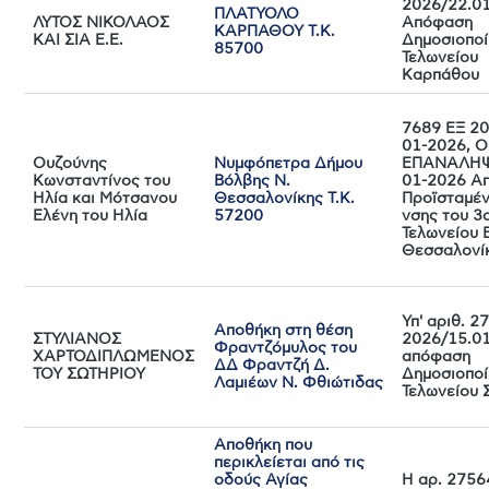
2026/22.0
ΠΛΑΤΥΟΛΟ
ΛΥΤΟΣ ΝΙΚΟΛΑΟΣ
Απόφαση
ΚΑΡΠΑΘΟΥ Τ.Κ.
ΚΑΙ ΣΙΑ Ε.Ε.
Δημοσιοποί
85700
Τελωνείου
Καρπάθου
7689 ΕΞ 20
01-2026, 
Ουζούνης
Νυμφόπετρα Δήμου
ΕΠΑΝΑΛΗΨ
Κωνσταντίνος του
Βόλβης Ν.
01-2026 Α
Ηλία και Μότσανου
Θεσσαλονίκης Τ.Κ.
Προϊσταμέν
Ελένη του Ηλία
57200
νσης του 3
Τελωνείου 
Θεσσαλονί
Υπ' αριθ. 2
Αποθήκη στη θέση
ΣΤΥΛΙΑΝΟΣ
2026/15.0
Φραντζόμυλος του
ΧΑΡΤΟΔΙΠΛΩΜΕΝΟΣ
απόφαση
ΔΔ Φραντζή Δ.
ΤΟΥ ΣΩΤΗΡΙΟΥ
Δημοσιοποί
Λαμιέων Ν. Φθιώτιδας
Τελωνείου 
Αποθήκη που
περικλείεται από τις
οδούς Αγίας
Η αρ. 2756