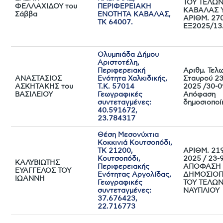
ΤΟΥ ΤΕΛΩΝ
ΦΕΛΛΑΧΙΔΟΥ του
ΠΕΡΙΦΕΡΕΙΑΚΗ
ΚΑΒΑΛΑΣ Υ
Σάββα
ΕΝΟΤΗΤΑ ΚΑΒΑΛΑΣ,
ΑΡΙΘΜ. 27
ΤΚ 64007.
ΕΞ2025/13
Ολυμπιάδα Δήμου
Αριστοτέλη,
Περιφερειακή
Αριθμ. Τελ
ΑΝΑΣΤΑΣΙΟΣ
Ενότητα Χαλκιδικής,
Σταυρού 2
ΑΣΚΗΤΑΚΗΣ του
Τ.Κ. 57014
2025 /30-
ΒΑΣΙΛΕΙΟΥ
Γεωγραφικές
Απόφαση
συντεταγμένες:
δημοσιοποί
40.591672,
23.784317
Θέση Μεσονύχτια
Κοκκινιά Κουτσοπόδι,
ΤΚ 21200,
ΑΡΙΘΜ. 21
Κουτσοπόδι,
2025 / 23-
ΚΑΛΥΒΙΩΤΗΣ
Περιφερειακής
ΑΠΟΦΑΣΗ
ΕΥΑΓΓΕΛΟΣ ΤΟΥ
Ενότητας Αργολίδας,
ΔΗΜΟΣΙΟΠ
ΙΩΑΝΝΗ
Γεωγραφικές
ΤΟΥ ΤΕΛΩΝ
συντεταγμένες:
ΝΑΥΠΛΙΟΥ
37.676423,
22.716773