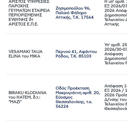
ΑΡΙΣΤΟΣ ΥΠΗΡΕΣΙΕΣ
Η υπ' αριθ
ΠΑΡΟΧΗΣ
ΕΞ 2026/07
Ζησιμοπούλου 96,
ΓΕΥΜΑΤΩΝ ΕΤΑΙΡΕΙΑ
2026 Απόφ
Παλαιό Φάληρο
ΠΕΡΙΟΡΙΣΜΕΝΗΣ
Δημοσιοποί
Αττικής, Τ.Κ. 17564
ΕΥΘΥΝΗΣ δτ
Τελωνείου 
ΑΡΙΣΤΟΣ Ε.Π.Ε.
Αττικής
Υπ' αριθ. 
2026/30-0
VESAMAKI TAIJA
Περνού 41, Αφάντου
Απόφαση
ELINA του MIKA
Ρόδου, Τ.Κ. 85103
Δημοσιοποί
Τελωνείου 
Απόφαση 1
Οδός Προέκταση
ΕΞ 2026 / 
BIRAKU KLODIANA
Μακρυγιάννη αριθ. 20,
2026 Προϊ
του HATEM, δ.τ.:
Εύοσμος
Δ/νσης του
"ΜΑΖΙ"
Θεσσαλονίκης, τ.κ.
Τελωνείου 
56224
Θεσσαλονί