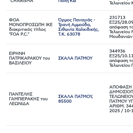
"CHARISMA"
Πόλη Κω
Τελωνείου 
231713
ΦΟΑ
Όρμος Παναγιάς -
ΕΞ25/28.0
ΜΟΝΟΠΡΟΣΩΠΗ ΙΚΕ
Τρανή Αμμούδα,
απόφαση τ
διακριτικός τίτλος
Σιθωνία Χαλκιδικής,
Τελωνείου 
"FOA P.C."
Τ.Κ. 63078
Μουδανιών
344936
ΕΙΡΗΝΗ
ΕΞ25/10.1
ΠΑΤΡΙΚΑΡΑΚΟΥ του
ΣΚΑΛΑ ΠΑΤΜΟΥ
απόφαση τ
ΒΑΣΙΛΕΙΟΥ
Τελωνείου 
ΑΠΟΦΑΣΗ
ΔΗΜΟΣΙΟΠ
ΠΑΝΤΕΛΗΣ
ΣΚΑΛΑ ΠΑΤΜΟΥ,
ΤΕΛΩΝΕΙΟ
ΓΑΜΠΙΕΡΑΚΗΣ του
85500
ΠΑΤΜΟΥ ΥΠ
ΛΕΩΝΙΔΑ
ΑΡΙΘΜ. 34
2025 / 10-