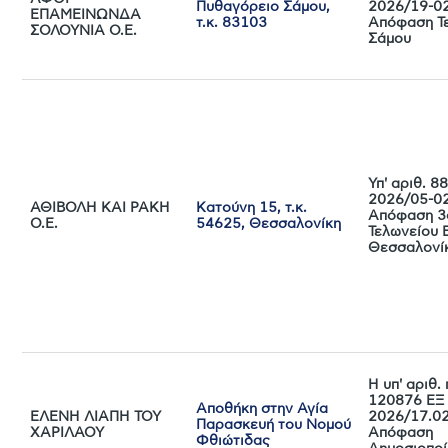
Πυθαγόρειο Σάμου,
2026/19-0
ΕΠΑΜΕΙΝΩΝΔΑ
τ.κ. 83103
Απόφαση Τ
ΣΟΛΟΥΝΙΑ Ο.Ε.
Σάμου
Υπ' αριθ. 8
2026/05-0
ΑΘΙΒΟΛΗ ΚΑΙ ΡΑΚΗ
Κατούνη 15, τ.κ.
Απόφαση 3
Ο.Ε.
54625, Θεσσαλονίκη
Τελωνείου 
Θεσσαλονί
Η υπ' αριθ.
120876 ΕΞ
Αποθήκη στην Αγία
ΕΛΕΝΗ ΛΙΑΠΗ ΤΟΥ
2026/17.0
Παρασκευή του Νομού
ΧΑΡΙΛΑΟΥ
Απόφαση
Φθιώτιδας