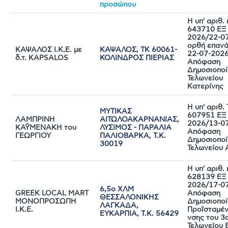
προσώπου
Η υπ' αριθ.
643710 ΕΞ
2026/22-0
ορθή επαν
ΚΑΨΑΛΟΣ Ι.Κ.Ε. με
ΚΑΨΑΛΟΣ, ΤΚ 60061-
22-07-202
δ.τ. KAPSALOS
ΚΟΛΙΝΔΡΟΣ ΠΙΕΡΙΑΣ
Απόφαση
Δημοσιοποί
Τελωνείου
Κατερίνης
Η υπ' αριθ
ΜΥΤΙΚΑΣ
607951 ΕΞ
ΛΑΜΠΡΙΝΗ
ΑΙΤΩΛΟΑΚΑΡΝΑΝΙΑΣ,
2026/13-0
ΚΑΫΜΕΝΑΚΗ του
ΛΥΣΙΜΟΣ - ΠΑΡΑΛΙΑ
Απόφαση
ΓΕΩΡΓΙΟΥ
ΠΑΛΙΟΒΑΡΚΑ, Τ.Κ.
Δημοσιοποί
30019
Τελωνείου 
Η υπ' αριθ.
628139 ΕΞ
2026/17-0
6,5ο ΧΛΜ
GREEK LOCAL MART
Απόφαση
ΘΕΣΣΑΛΟΝΙΚΗΣ
MONΟΠΡΟΣΩΠΗ
Δημοσιοποί
ΛΑΓΚΑΔΑ,
I.K.E.
Προϊσταμέν
ΕΥΚΑΡΠΙΑ, Τ.Κ. 56429
νσης του 3
Τελωνείου 