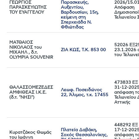
ΓΕΩΡΓΙΟΣ
Παρασκευής,
2026/15.0
ΠΑΡΑΣΚΕΥΙΩΤΗΣ
Αυξεντίου,
Απόφαση
ΤΟΥ ΕΥΑΓΓΕΛΟΥ
Βαρδουσίων, 15η,
Δημοσιοποί
κείμενη στη
Τελωνείου 
Σπερχειάδα Ν.
Φθιώτιδας
ΜΑΤΘΑΙΟΣ
52026 ΕΞ2
ΝΙΚΟΛΑΟΣ του
ΖΙΑ ΚΩΣ, Τ.Κ. 853 00
23.1.2026
ΜΙΧΑΗΛ , δ.τ.
του Τελωνε
OLYMPIA SOUVENIR
473833 ΕΞ 
ΘΑΛΑΣΣΟΜΕΖΕΔΕΣ
31-12-202
Λεωφ. Ποσειδώνος
ΑΜΦΙΘΕΑΣ Ι.Κ.Ε.
απόφαση τ
22, Άλιμος, τ.κ. 17455
(δ.τ. "ΝΗΣΙ")
Τελωνείου 
Αττικής
448292 ΕΞ 
Πλατεία Δαβάκη,
17-12-202
Κυρατζάκος Θωμάς
Σοχός Θεσσαλονίκης,
απόφαση τ
του Ιωάννη