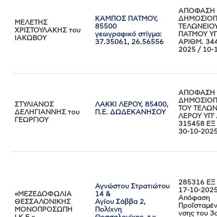
ΑΠΟΦΑΣΗ
ΚΑΜΠΟΣ ΠΑΤΜΟΥ,
ΔΗΜΟΣΙΟΠ
ΜΕΛΕΤΗΣ
85500
ΤΕΛΩΝΕΙΟ
ΧΡΙΣΤΟΥΛΑΚΗΣ του
γεωγραφικό στίγμα:
ΠΑΤΜΟΥ ΥΠ
ΙΑΚΩΒΟΥ
37.35061, 26.56556
ΑΡΙΘΜ. 34
2025 / 10-
ΑΠΟΦΑΣΗ
ΔΗΜΟΣΙΟΠ
ΣΤΥΛΙΑΝΟΣ
ΛΑΚΚΙ ΛΕΡΟΥ, 85400,
ΤΟΥ ΤΕΛΩΝ
ΔΕΛΗΓΙΑΝΝΗΣ του
Π.Ε. ΔΩΔΕΚΑΝΗΣΟΥ
ΛΕΡΟΥ ΥΠ'
ΓΕΩΡΓΙΟΥ
315458 ΕΞ 
30-10-202
285316 ΕΞ 
Αγνώστου Στρατιώτου
17-10-202
«ΜΕΖΕΔΟΦΩΛΙΑ
14 &
Απόφαση
ΘΕΣΣΑΛΟΝΙΚΗΣ
Αγίου Σάββα 2,
Προϊσταμέν
ΜΟΝΟΠΡΟΣΩΠΗ
Πολίχνη
νσης του 3