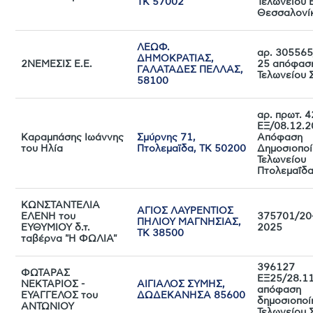
ΤΚ 57002
Τελωνείου 
Θεσσαλονί
ΛΕΩΦ.
αρ. 305565
ΔΗΜΟΚΡΑΤΙΑΣ,
2ΝΕΜΕΣΙΣ Ε.Ε.
25 απόφασ
ΓΑΛΑΤΑΔΕΣ ΠΕΛΛΑΣ,
Τελωνείου 
58100
αρ. πρωτ. 
ΕΞ/08.12.
Καραμπάσης Ιωάννης
Σμύρνης 71,
Απόφαση
του Ηλία
Πτολεμαϊδα, ΤΚ 50200
Δημοσιοποί
Τελωνείου
Πτολεμαΐδ
ΚΩΝΣΤΑΝΤΕΛΙΑ
ΑΓΙΟΣ ΛΑΥΡΕΝΤΙΟΣ
ΕΛΕΝΗ του
375701/20
ΠΗΛΙΟΥ ΜΑΓΝΗΣΙΑΣ,
ΕΥΘΥΜΙΟΥ δ.τ.
2025
ΤΚ 38500
ταβέρνα "Η ΦΩΛΙΑ"
396127
ΦΩΤΑΡΑΣ
ΕΞ25/28.1
ΝΕΚΤΑΡΙΟΣ -
ΑΙΓΙΑΛΟΣ ΣΥΜΗΣ,
απόφαση
ΕΥΑΓΓΕΛΟΣ του
ΔΩΔΕΚΑΝΗΣΑ 85600
δημοσιοποί
ΑΝΤΩΝΙΟΥ
Τελωνείου 