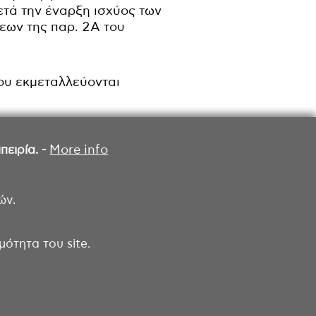
ετά την έναρξη ισχύος των
εων της παρ. 2Α του
ου εκμεταλλεύονται
ειρία. -
More info
ών.
ότητα του site.
ροσβασιμότητας