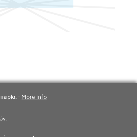
ειρία. -
More info
ών.