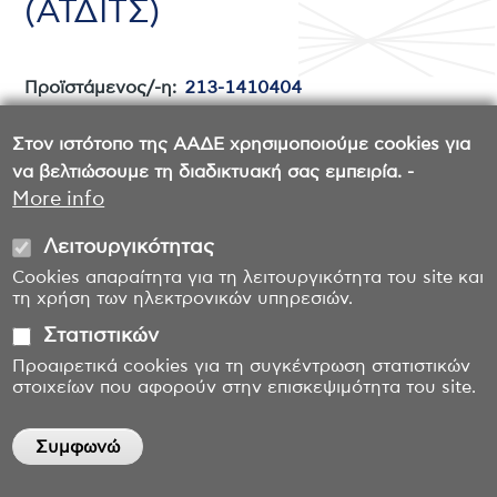
(ΑΤΔΙΤΣ)
Προϊστάμενος/-η:
213-1410404
Υπάλληλοι:
213-1410437
,
213-1410403
,
213-
1410446
Στον ιστότοπο της ΑΑΔΕ χρησιμοποιούμε cookies για
E-mail:
grcustoms.international@aade.gr
να βελτιώσουμε τη διαδικτυακή σας εμπειρία. -
Διεύθυνση:
Πειραιώς 180, 17778 ΤΑΥΡΟΣ
More info
Λειτουργικότητας
Cookies απαραίτητα για τη λειτουργικότητα του site και
τη χρήση των ηλεκτρονικών υπηρεσιών.
Στατιστικών
Προαιρετικά cookies για τη συγκέντρωση στατιστικών
στοιχείων που αφορούν στην επισκεψιμότητα του site.
Συμφωνώ
Withdraw consent
Επικοινωνία
Όροι χρήσης
Δήλωση προσβασιμότητας