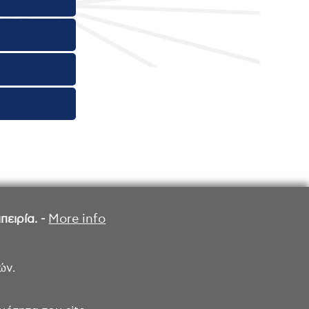
ειρία. -
More info
ών.