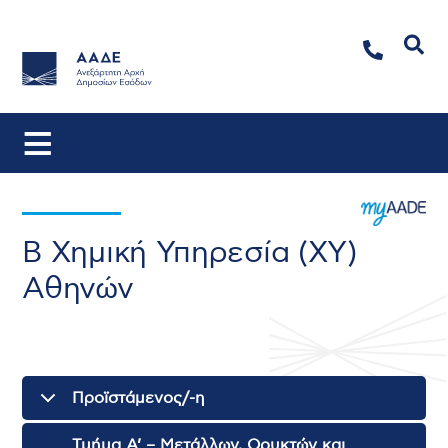
Αναζήτηση
Β Χημική Υπηρεσία (ΧΥ)
Αθηνών
Προϊστάμενος/-η
Τμήμα Α’ – Μετάλλων, Ορυκτών και