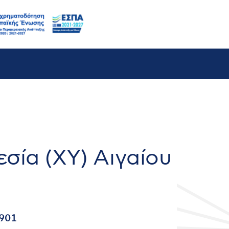
σία (ΧΥ) Αιγαίου
901