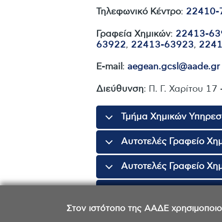
Τηλεφωνικό Κέντρο
:
22410-
Γραφεία Χημικών
:
22413-63
63922
,
22413-63923
,
2241
E-mail
:
aegean.gcsl@aade.gr
Διεύθυνση
: Π. Γ. Χαρίτου 17
Τμήμα Χημικών Υπηρεσ
Αυτοτελές Γραφείο Χη
Αυτοτελές Γραφείο Χη
Αυτοτελές Γραφείο Χη
Στον ιστότοπο της ΑΑΔΕ χρησιμοποιούμ