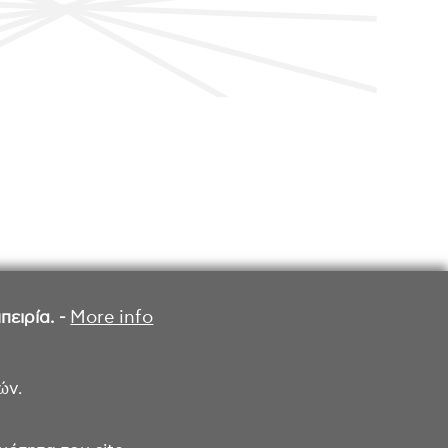
ειρία. -
More info
ών.