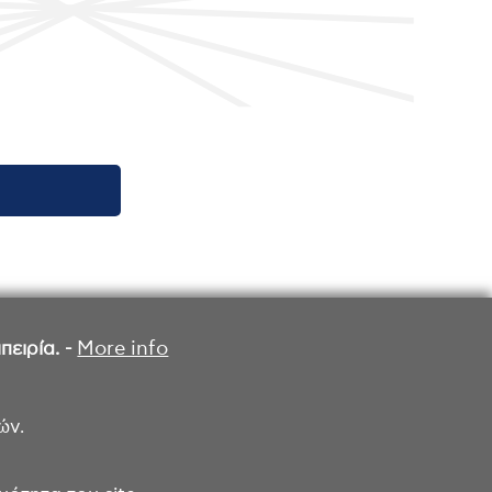
ειρία. -
More info
ών.