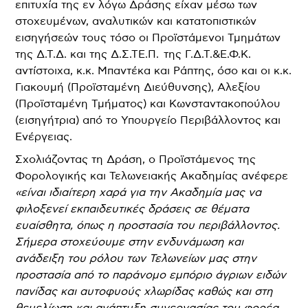
επιτυχία της εν λόγω Δράσης είχαν μέσω των
στοχευμένων, αναλυτικών και κατατοπιστικών
εισηγήσεών τους τόσο οι Προϊστάμενοι Τμημάτων
της Δ.Τ.Δ. και της Δ.Σ.ΤΕ.Π. της Γ.Δ.Τ.&Ε.Φ.Κ.
αντίστοιχα, κ.κ. Μπαντέκα και Ράπτης, όσο και οι κ.κ.
Γιακουμή (Προϊσταμένη Διεύθυνσης), Αλεξίου
(Προϊσταμένη Τμήματος) και Κωνσταντακοπούλου
(εισηγήτρια) από το Υπουργείο Περιβάλλοντος και
Ενέργειας.
Σχολιάζοντας τη Δράση, ο Προϊστάμενος της
Φορολογικής και Τελωνειακής Ακαδημίας ανέφερε
«είναι ιδιαίτερη χαρά για την Ακαδημία μας να
φιλοξενεί εκπαιδευτικές δράσεις σε θέματα
ευαίσθητα, όπως η προστασία του περιβάλλοντος.
Σήμερα στοχεύουμε στην ενδυνάμωση και
ανάδειξη του ρόλου των Τελωνείων μας στην
προστασία από το παράνομο εμπόριο άγριων ειδών
πανίδας και αυτοφυούς χλωρίδας καθώς και στη
θεμελίωση και ανάπτυξη συνεργασίας του φορέα