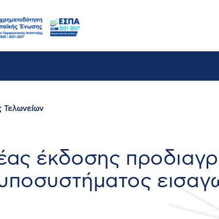
ς Τελωνείων
έας έκδοσης προδιαγ
υποσυστήματος εισαγ