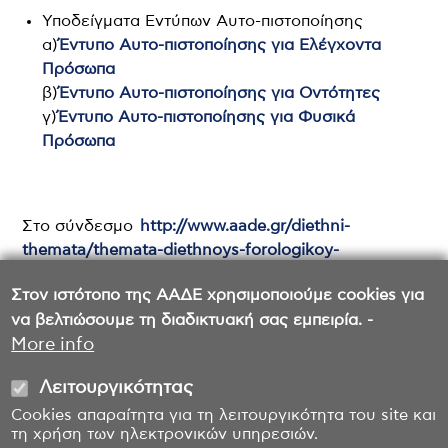
Υποδείγματα Εντύπων Αυτο-πιστοποίησης
α)
Έντυπο Αυτο-πιστοποίησης για Ελέγχοντα
Πρόσωπα
β)
Έντυπο Αυτο-πιστοποίησης για Οντότητες
γ)
Έντυπο Αυτο-πιστοποίησης για Φυσικά
Πρόσωπα
Στο σύνδεσμο
http://www.aade.gr/diethni-
themata/themata-diethnoys-forologikoy-
periehomenoy-kai-teloneiakoy-periehomenoy
θα
Στον ιστότοπο της ΑΑΔΕ χρησιμοποιούμε cookies για
βρείτε πληροφορίες σχετικά με την νομοθεσία σε
να βελτιώσουμε τη διαδικτυακή σας εμπειρία. -
θέματα Διεθνούς Διοικητικής Συνεργασίας
More info
Λειτουργικότητας
Cookies απαραίτητα για τη λειτουργικότητα του site και
τη χρήση των ηλεκτρονικών υπηρεσιών.