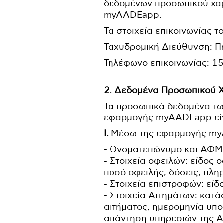
δεδομένων προσωπικού χαρ
myAADEapp.
Τα στοιχεία επικοινωνίας 
Ταχυδρομική Διεύθυνση: Πε
Τηλέφωνο επικοινωνίας: 1
2. Δεδομένα Προσωπικού 
Τα προσωπικά δεδομένα τω
εφαρμογής myAADEapp είν
Ι.
Μέσω της εφαρμογής myA
- Ονοματεπώνυμο και ΑΦΜ
- Στοιχεία οφειλών: είδος
ποσό οφειλής, δόσεις, πλη
- Στοιχεία επιστροφών: εί
- Στοιχεία Αιτημάτων: κατ
αιτήματος, ημερομηνία υπ
απάντηση υπηρεσιών της Α