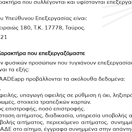
ακτήρα που συλλέγονται και υφίστανται επεξεργ
του Υπεύθυνου Επεξεργασίας είναι:
ιραιώς 180, Τ.Κ. 17778, Ταύρος.
521
Χαρακτήρα που επεξεργαζόμαστε
ν φυσικών προσώπων που τυγχάνουν επεξεργασίας 
αι τα εξής:
ADEapp προβάλλονται τα ακόλουθα δεδομένα:
.
 οφειλής, υπαγωγή οφειλής σε ρύθμιση ή όχι, ληξιπ
ρωμές, στοιχεία τραπεζικών καρτών.
δος επιστροφής, ποσό επιστροφής.
άσταση αιτήματος, διαδικασία, υπηρεσία υποβολής 
οβολής αιτήματος, περιεχόμενο αιτήματος, συνημμ
ΑΔΕ στο αίτημα, έγγραφα συνημμένα στην απάντησ