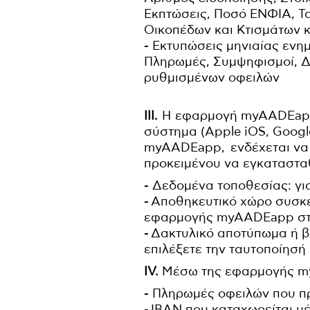
Εκπτώσεις, Ποσό ΕΝΦΙΑ, Τα
Οικοπέδων και Κτισμάτων 
- Εκτυπώσεις μηνιαίας εν
Πληρωμές, Συμψηφισμοί, Δ
ρυθμισμένων οφειλών
ΙΙΙ.
Η εφαρμογή myAADEapp δ
σύστημα (Apple iOS, Googl
myAADEapp, ενδέχεται να 
προκειμένου να εγκατασταθ
- Δεδομένα τοποθεσίας: γι
- Αποθηκευτικό χώρο συσκε
εφαρμογής myAADEapp στη
- Δακτυλικό αποτύπωμα ή 
επιλέξετε την ταυτοποίησή 
ΙV.
Μέσω της εφαρμογής my
- Πληρωμές οφειλών που 
- ΙΒΑΝ που καταχωρείται 