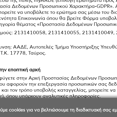
μέσω της πύλης myAADE (επιλογή Ερωτήματα προς 
τασία Δεδομένων Προσωπικού Χαρακτήρα-GDPR». Α
ορείτε να υποβάλετε το ερώτημα σας μέσω του δι
 ενότητα Επικοινωνία όπου θα βρείτε Φόρμα υποβολ
ατηγορία θέματος «Προστασία Δεδομένων Προσωπι
ιθμούς: 2131410058, 2131410055, 2131410049,
θυνση: ΑΑΔΕ, Αυτοτελές Τμήμα Υποστήριξης Υπευθ
Τ.Κ. 17778, Ταύρος.
την εποπτική αρχή
σφύγετε στην Αρχή Προστασίας Δεδομένων Προσω
 που αφορούν την επεξεργασία προσωπικών σας δεδ
. και τον τρόπο υποβολής καταγγελίας, μπορείτε να
r), όπου υπάρχουν αναλυτικές πληροφορίες.
ε cookies για να βελτιώσουμε τη διαδικτυακή σας εμπ