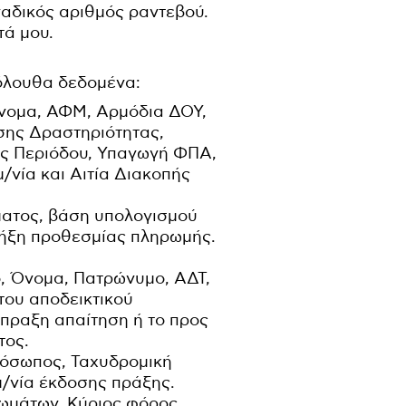
ναδικός αριθμός ραντεβού.
τά μου.
όλουθα δεδομένα:
Όνομα, ΑΦΜ, Αρμόδια ΔΟΥ,
σης Δραστηριότητας,
κής Περιόδου, Υπαγωγή ΦΠΑ,
/νία και Αιτία Διακοπής
ματος, βάση υπολογισμού
λήξη προθεσμίας πληρωμής.
ο, Όνομα, Πατρώνυμο, ΑΔΤ,
του αποδεικτικού
σπραξη απαίτηση ή το προς
τος.
ρόσωπος, Ταχυδρομική
μ/νία έκδοσης πράξης.
ιωμάτων, Κύριος φόρος,