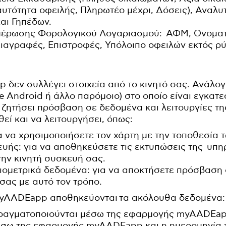
υτότητα οφειλής, Πληρωτέο μέχρι, Δόσεις), Αναλυ
και Γηπέδων.
ημέρωσης Φορολογικού Λογαριασμού: ΑΦΜ, Ονομα
ιαγραφές, Επιστροφές, Υπόλοιπο οφειλών εκτός ρύ
εν συλλέγει στοιχεία από το κινητό σας. Ανάλογα
e Android ή άλλο παρόμοιο) στο οποίο είναι εγκα
ζητήσει πρόσβαση σε δεδομένα και λειτουργίες τη
εί και να λειτουργήσει, όπως:
α να χρησιμοποιήσετε τον χάρτη με την τοποθεσία
υής: για να αποθηκεύσετε τις εκτυπώσεις της υπη
ν κινητή συσκευή σας.
βιομετρικά δεδομένα: για να αποκτήσετε πρόσβαση
σας με αυτό τον τρόπο.
AADEapp αποθηκεύονται τα ακόλουθα δεδομένα:
πραγματοποιούνται μέσω της εφαρμογής myAADEa
μέσω της εφαρμογής myAADEapp και η ημερομηνία 