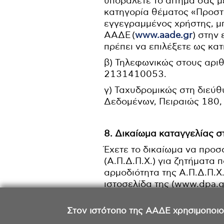
υποβάλετε το αίτημά σας 
κατηγορία θέματος «Προσ
εγγεγραμμένος χρήστης, μπ
ΑΑΔΕ (
www.aade.gr
) στην
πρέπει να επιλέξετε ως κ
β) Τηλεφωνικώς στους αρ
2131410053.
γ) Ταχυδρομικώς στη διεύ
Δεδομένων, Πειραιώς 180, 
8. Δικαίωμα καταγγελίας σ
Έχετε το δικαίωμα να προ
(Α.Π.Δ.Π.Χ.) για ζητήματα
αρμοδιότητα της Α.Π.Δ.Π.Χ
ιστοσελίδα της (www.dpa.g
Στον ιστότοπο της ΑΑΔΕ χρησιμοποιούμ