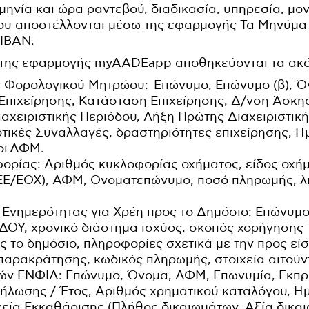
ομηνία και ώρα ραντεβού, διαδικασία, υπηρεσία, μο
ου αποστέλλονται μέσω της εφαρμογής Τα Μηνύμα
 ΙΒΑΝ.
t της εφαρμογής myAADEapp αποθηκεύονται τα ακ
ων Φορολογικού Μητρώου: Επώνυμο, Επώνυμο (β), 
 Επιχείρησης, Κατάσταση Επιχείρησης, Δ/νση Άσκη
ιαχειριστικής Περιόδου, Λήξη Πρώτης Διαχειριστι
ικές Συναλλαγές, δραστηριότητες επιχείρησης, Ημ
οι ΑΦΜ.
φορίας: Αριθμός κυκλοφορίας οχήματος, είδος οχή
(ΕΕ/ΕΟΧ), ΑΦΜ, Ονοματεπώνυμο, ποσό πληρωμής, 
 Ενημερότητας για Χρέη προς το Δημόσιο: Επώνυμ
ΔΟΥ, χρονικό διάστημα ισχύος, σκοπός χορήγησης 
ς το δημόσιο, πληροφορίες σχετικά με την προς εί
παρακράτησης, κωδικός πληρωμής, στοιχεία αιτούν
κών ΕΝΦΙΑ: Επώνυμο, Όνομα, ΑΦΜ, Επωνυμία, Εκπ
ήλωσης / Έτος, Αριθμός χρηματικού καταλόγου, Η
χεία Εκκαθάρισης (Πλήθος δικαιωμάτων, Αξία δικα