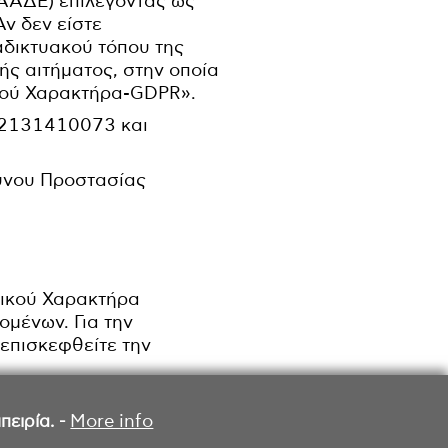
ΑΑΔΕ) επιλέγοντας ως
ν δεν είστε
αδικτυακού τόπου της
ής αιτήματος, στην οποία
κού Χαρακτήρα-GDPR».
 2131410073 και
ύνου Προστασίας
πικού Χαρακτήρα
ομένων. Για την
 επισκεφθείτε την
ειρία. -
More info