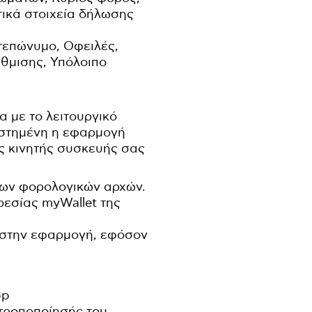
τικά στοιχεία δήλωσης
τεπώνυμο, Οφειλές,
θμισης, Υπόλοιπο
 με το λειτουργικό
τεστημένη η εφαρμογή
ς κινητής συσκευής σας
 των φορολογικών αρχών.
ρεσίας myWallet της
 στην εφαρμογή, εφόσον
pp
τροποποίησής του.