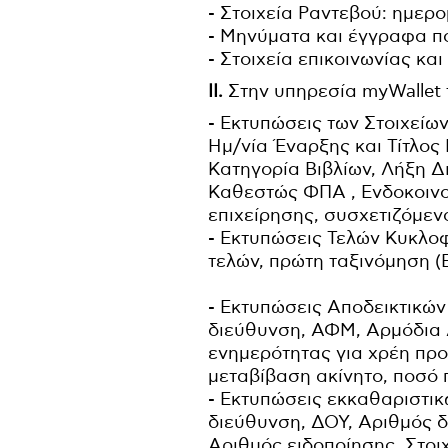
- Στοιχεία Ραντεβού: ημερ
- Μηνύματα και έγγραφα π
- Στοιχεία επικοινωνίας και
ΙΙ.
Στην υπηρεσία myWalle
- Εκτυπώσεις των Στοιχεί
Ημ/νία Έναρξης και Τίτλος
Κατηγορία Βιβλίων, Λήξη Δ
Καθεστώς ΦΠΑ , Ενδοκοινοτ
επιχείρησης, συσχετιζόμεν
- Εκτυπώσεις Τελών Κυκλο
τελών, πρώτη ταξινόμηση 
- Εκτυπώσεις Αποδεικτικών
διεύθυνση, ΑΦΜ, Αρμόδια 
ενημερότητας για χρέη προ
μεταβίβαση ακίνητο, ποσό 
- Εκτυπώσεις εκκαθαριστι
διεύθυνση, ΔΟΥ, Αριθμός δ
Αριθμός ειδοποίησης, Στοι