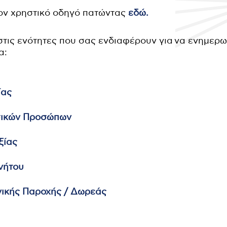
ον χρηστικό οδηγό πατώντας
εδώ.
στις ενότητες που σας ενδιαφέρουν για να ενημερω
α:
ίας
σικών Προσώπων
ξίας
νήτου
νικής Παροχής / Δωρεάς