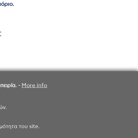
όριο.
Σ
ειρία. -
More info
ών.
ότητα του site.