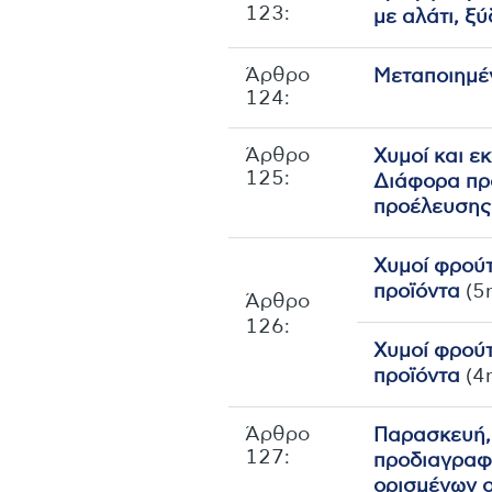
123:
με αλάτι, ξύ
Άρθρο
Μεταποιημέ
124:
Άρθρο
Xυμoί και ε
125:
Διάφορα πρ
προέλευσης
Χυμοί φρούτ
προϊόντα
(5
Άρθρο
126:
Χυμοί φρούτ
προϊόντα
(4
Άρθρο
Παρασκευή,
127:
προδιαγραφ
ορισμένων ο