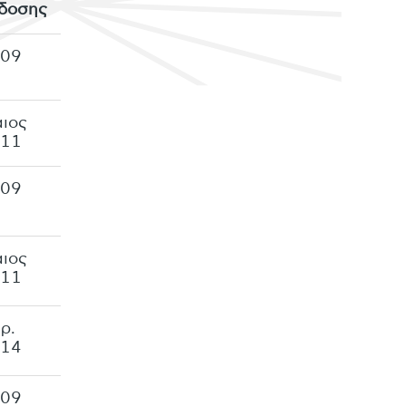
δοσης
009
ιος
011
009
ιος
011
ρ.
014
009