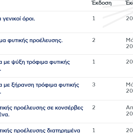
Έκδοση
Έκ
1
2
 γενικoί όρoι.
2
Μά
μα φυτικής πρoέλευσης.
2
1
2
α με ψύξη τρόφιμα φυτικής
.
3
Μά
α με ξήρανση τρόφιμα φυτικής
2
.
2
Aπ
τικής πρoέλευσης σε κονσέρβες
2
ένα.
1
2
τικής πρoέλευσης διατηρημένα