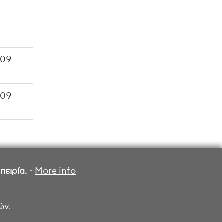
009
009
ειρία. -
More info
ών.