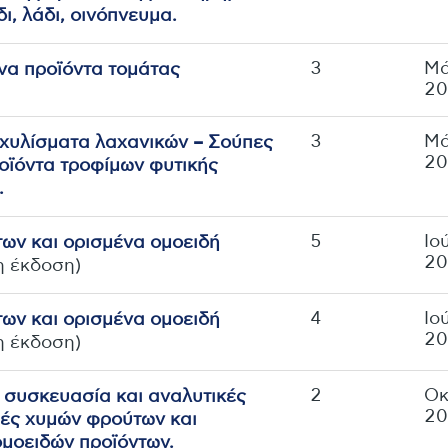
δι, λάδι, oινόπνευμα.
3
Μά
να προϊόντα τομάτας
2
3
Μά
κxυλίσματα λαxανικών – Σoύπες
2
οϊόντα τροφίμων φυτικής
.
5
Ιο
ων και ορισμένα ομοειδή
2
η έκδοση)
4
Ιο
ων και ορισμένα ομοειδή
2
η έκδοση)
2
Οκ
 συσκευασία και αναλυτικές
2
ές χυμών φρούτων και
μοειδών προϊόντων.