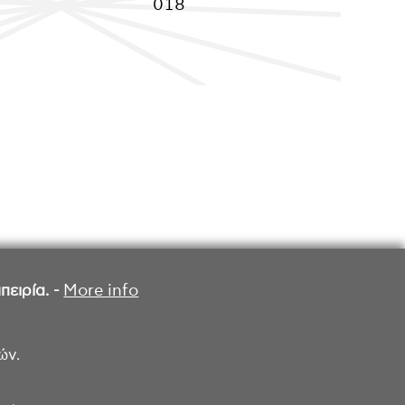
018
ειρία. -
More info
ών.