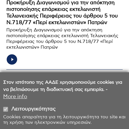
Προκήρυξη Διαγωνισμού για την απόκτηση
πιστοποίησης επάρκειας εκτελωνιστή
Τελωνειακής Περιφέρειας του άρθρου 5 του
Ν.718/77 «Περί εκτελωνιστών» Πατρών
Προκήρυξη Διαγωνισμού για την απόκτηση
πιστοποίησης επάρκειας εκτελωνιστή Τελωνειακής
Περιφέρειας του άρθρου 5 του Ν.718/77 «Περί
εκτελωνιστών» Πατρών
Σελιδοποίηση
Στον ιστότοπο της ΑΑΔΕ χρησιμοποιούμε cookies για
1
Σελίδα
2
Σελίδα
3
Σελίδα
4
Σελίδα
5
Σελίδα
6
Σελίδα
7
Σελίδα
να βελτιώσουμε τη διαδικτυακή σας εμπειρία. -
More info
Λειτουργικότητας
Cookies απαραίτητα για τη λειτουργικότητα του site και
τη χρήση των ηλεκτρονικών υπηρεσιών.