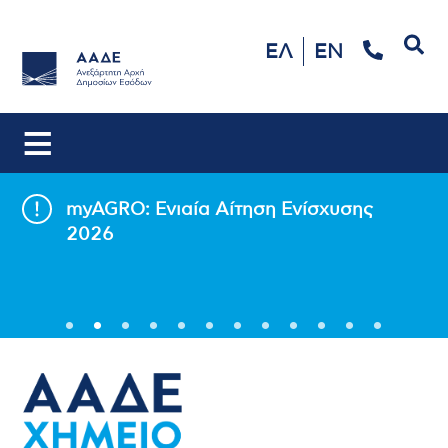
Αναζήτηση
ΕΛ
EN
ίσχυσης
myBusinessSupport: Πληγέν
τις πυρκαγιές 2025 (έως 7