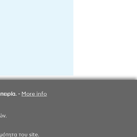
ειρία. -
More info
ών.
ότητα του site.