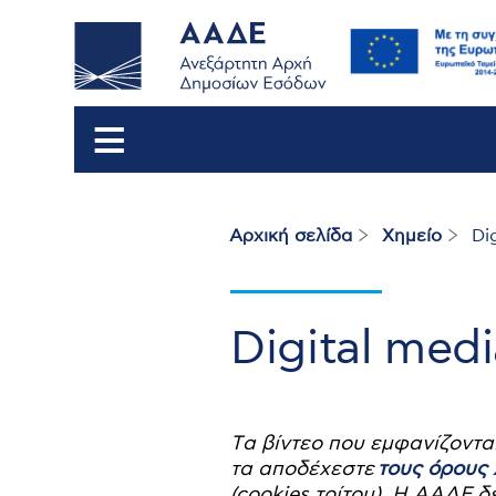
Αρχική σελίδα
Χημείο
Dig
Breadcrumb
Digital med
Tα βίντεο που εμφανίζοντ
τα αποδέχεστε
τους όρους
(cookies τρίτου). Η ΑΑΔΕ δ