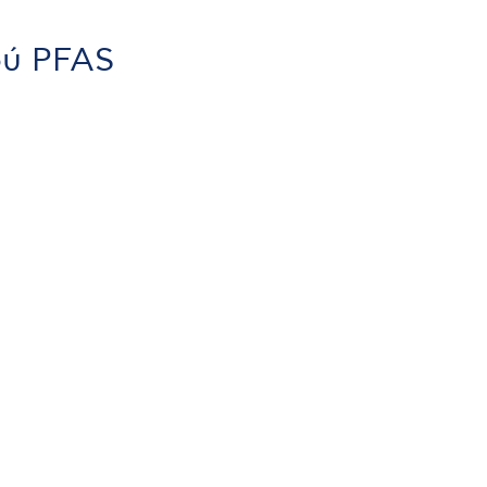
ού PFAS