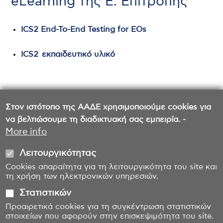
eLearning της Ε. Επιτροπής
ICS2 End-To-End Testing for EOs
ICS2 εκπαιδευτικό υλικό
Για περισσότερες πληροφορίες σχετικά με τις
Στον ιστότοπο της ΑΑΔΕ χρησιμοποιούμε cookies για
δοκιμές συμμόρφωσης για το ICS2 μπορείτε να
να βελτιώσουμε τη διαδικτυακή σας εμπειρία. -
απευθύνεστε στο email
icis_AIS@aade.gr
More info
Λειτουργικότητας
Cookies απαραίτητα για τη λειτουργικότητα του site και
τη χρήση των ηλεκτρονικών υπηρεσιών.
Στατιστικών
Προαιρετικά cookies για τη συγκέντρωση στατιστικών
στοιχείων που αφορούν στην επισκεψιμότητα του site.