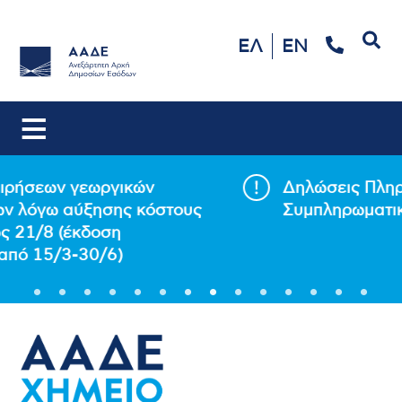
Αναζήτηση
ΕΛ
EN
Δηλώσεις Πληροφοριών
Συμπληρωματικού Φόρου (DAC9/GIR)